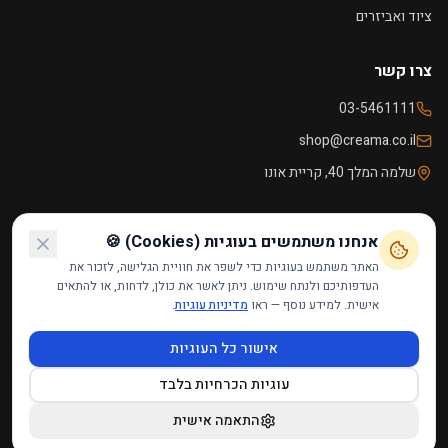
ציוד ואביזרים
צרו קשר
03-5461111
shop@creama.co.il
שלמה המלך 40, קריית אונו
שעות פעילות
אנחנו משתמשים בעוגיות (Cookies) 🍪
ראשון - חמישי
09:00 - 18:00
האתר משתמש בעוגיות כדי לשפר את חוויית הגלישה, לזכור את
העדפותיכם ולנתח שימוש. ניתן לאשר את כולן, לדחות, או להתאים
שישי
09:00 - 14:00
אישית. למידע נוסף — ראו
מדיניות עוגיות
.
שבת
סגור
אישור כל העוגיות
עוגיות הכרחיות בלבד
הצהרת נגישות
·
תקנון האתר
·
מדיניות פרטיות
·
מדיניות עוגיות
·
צרו קשר
©
2026
קרמה אונו — מבית רמטופ בע״מ. כל הזכויות שמורות.
התאמה אישית