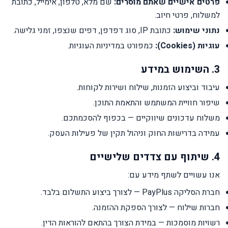
פרטים אישיים שאתם מוסרים:
שם מלא, טלפון, אימייל, כתובת
למשלוח, פרטי חיוב.
נתוני שימוש:
כתובת IP, סוג דפדפן, דפים שנצפו, זמני גלישה.
עוגיות (Cookies):
כמפורט במדיניות העוגיות.
3. השימוש במידע
עיבוד וביצוע הזמנות, שילוח ושירות לקוחות.
שיפור חוויית המשתמש והתאמת התוכן.
משלוח עדכונים שיווקיים — בכפוף להסכמתכם.
עמידה בדרישות החוק וניהול תקין של פעילות העסק.
4. שיתוף עם צדדים שלישיים
אנו עשויים לשתף מידע עם:
חברת הסליקה PayPlus — לצורך ביצוע התשלום בלבד.
חברות שילוח — לצורך הספקת ההזמנה.
רשויות מוסמכות — במידת הצורך בהתאם להוראות הדין.