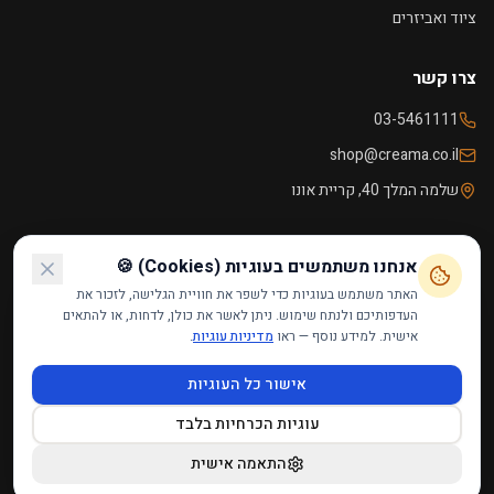
ציוד ואביזרים
צרו קשר
03-5461111
shop@creama.co.il
שלמה המלך 40, קריית אונו
שעות פעילות
אנחנו משתמשים בעוגיות (Cookies) 🍪
ראשון - חמישי
09:00 - 18:00
האתר משתמש בעוגיות כדי לשפר את חוויית הגלישה, לזכור את
העדפותיכם ולנתח שימוש. ניתן לאשר את כולן, לדחות, או להתאים
שישי
09:00 - 14:00
אישית. למידע נוסף — ראו
מדיניות עוגיות
.
שבת
סגור
אישור כל העוגיות
עוגיות הכרחיות בלבד
הצהרת נגישות
·
תקנון האתר
·
מדיניות פרטיות
·
מדיניות עוגיות
·
צרו קשר
©
2026
קרמה אונו — מבית רמטופ בע״מ. כל הזכויות שמורות.
התאמה אישית