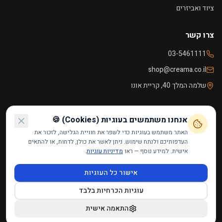
ציוד ואביזרים
צרו קשר
03-5461111
shop@creama.co.il
שלמה המלך 40, קריית אונו
שעות פעילות
אנחנו משתמשים בעוגיות (Cookies) 🍪
ראשון - חמישי
09:00 - 18:00
האתר משתמש בעוגיות כדי לשפר את חוויית הגלישה, לזכור את
העדפותיכם ולנתח שימוש. ניתן לאשר את כולן, לדחות, או להתאים
שישי
09:00 - 14:00
אישית. למידע נוסף — ראו
מדיניות עוגיות
.
שבת
סגור
אישור כל העוגיות
עוגיות הכרחיות בלבד
הצהרת נגישות
·
תקנון האתר
·
מדיניות פרטיות
·
מדיניות עוגיות
·
צרו קשר
©
2026
קרמה אונו — מבית רמטופ בע״מ. כל הזכויות שמורות.
התאמה אישית