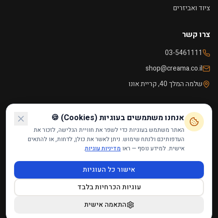
ציוד ואביזרים
צרו קשר
03-5461111
shop@creama.co.il
שלמה המלך 40, קריית אונו
שעות פעילות
אנחנו משתמשים בעוגיות (Cookies) 🍪
ראשון - חמישי
09:00 - 18:00
האתר משתמש בעוגיות כדי לשפר את חוויית הגלישה, לזכור את
העדפותיכם ולנתח שימוש. ניתן לאשר את כולן, לדחות, או להתאים
שישי
09:00 - 14:00
אישית. למידע נוסף — ראו
מדיניות עוגיות
.
שבת
סגור
אישור כל העוגיות
עוגיות הכרחיות בלבד
הצהרת נגישות
·
תקנון האתר
·
מדיניות פרטיות
·
מדיניות עוגיות
·
צרו קשר
©
2026
קרמה אונו — מבית רמטופ בע״מ. כל הזכויות שמורות.
התאמה אישית